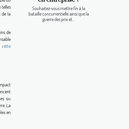
able ou
telles
Souhaitez-vous mettre fin à la
bataille concurrentielle ainsi que la
 de la
guerre des prix et...
oins de
nsable
 cette
impact
encent
ues ou
rre. La
les en