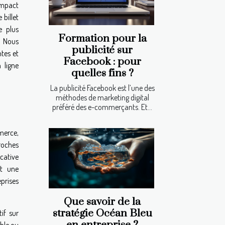
mpact
billet
e plus
Formation pour la
. Nous
publicité sur
ntes et
Facebook : pour
 ligne
quelles fins ?
La publicité Facebook est l’une des
méthodes de marketing digital
préféré des e-commerçants. Et...
merce,
roches
cative
nt une
eprises
Que savoir de la
stratégie Océan Bleu
if sur
en entreprise ?