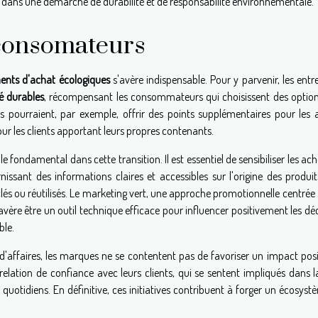
e dans une démarche de durabilité et de responsabilité environnementale.
 consomateurs
nts d'achat écologiques
s'avère indispensable. Pour y parvenir, les entr
é durables
, récompensant les consommateurs qui choisissent des option
pourraient, par exemple, offrir des points supplémentaires pour les 
our les clients apportant leurs propres contenants.
 fondamental dans cette transition. Il est essentiel de sensibiliser les ac
issant des informations claires et accessibles sur l'origine des produit
clés ou réutilisés. Le marketing vert, une approche promotionnelle centrée 
'avère être un outil technique efficace pour influencer positivement les dé
le.
d'affaires, les marques ne se contentent pas de favoriser un impact posit
elation de confiance avec leurs clients, qui se sentent impliqués dans l
uotidiens. En définitive, ces initiatives contribuent à forger un écosys