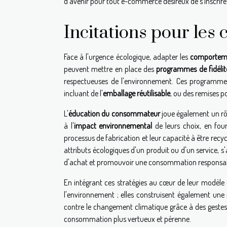
d'avenir pour tout e-commerce désireux de s'inscrir
Incitations pour les
Face à l'urgence écologique, adapter les
comporteme
peuvent mettre en place des
programmes de fidélit
respectueuses de l'environnement. Ces programmes 
incluant de l'
emballage réutilisable
, ou des remises p
L'
éducation du consommateur
joue également un rôle
à l'
impact environnemental
de leurs choix, en fourn
processus de fabrication et leur capacité à être recy
attributs écologiques d'un produit ou d'un service, s
d'achat et promouvoir une consommation responsab
En intégrant ces stratégies au cœur de leur modèle 
l'environnement ; elles construisent également une r
contre le changement climatique grâce à des gestes q
consommation plus vertueux et pérenne.