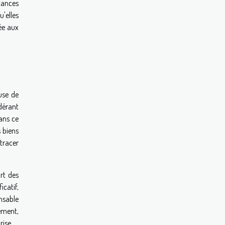
stances
u'elles
ée aux
use de
idérant
ans ce
 biens
tracer
rt des
ficatif,
nsable
ement,
rise.