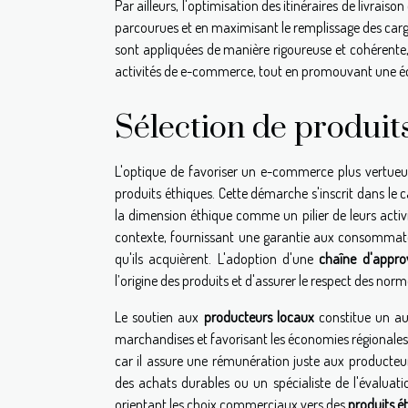
Par ailleurs, l'optimisation des itinéraires de livra
parcourues et en maximisant le remplissage des cargais
sont appliquées de manière rigoureuse et cohérente,
activités de e-commerce, tout en promouvant une éc
Sélection de produit
L'optique de favoriser un e-commerce plus vertueu
produits éthiques. Cette démarche s'inscrit dans le c
la dimension éthique comme un pilier de leurs acti
contexte, fournissant une garantie aux consommate
qu'ils acquièrent. L'adoption d'une
chaîne d'appro
l’origine des produits et d'assurer le respect des no
Le soutien aux
producteurs locaux
constitue un aut
marchandises et favorisant les économies régionales
car il assure une rémunération juste aux product
des achats durables ou un spécialiste de l'évaluati
orientant les choix commerciaux vers des
produits é