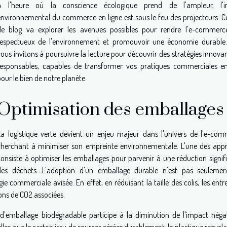
À l'heure où la conscience écologique prend de l'ampleur, l'i
environnemental du commerce en ligne est sous le feu des projecteurs. Ce 
de blog va explorer les avenues possibles pour rendre l'e-commerc
respectueux de l'environnement et promouvoir une économie durable
vous invitons à poursuivre la lecture pour découvrir des stratégies innova
responsables, capables de transformer vos pratiques commerciales en
our le bien de notre planète.
Optimisation des emballages
La logistique verte devient un enjeu majeur dans l'univers de l'e-com
cherchant à minimiser son empreinte environnementale. L'une des app
consiste à optimiser les emballages pour parvenir à une réduction signifi
des déchets. L'adoption d'un emballage durable n'est pas seuleme
ie commerciale avisée. En effet, en réduisant la taille des colis, les entr
ions de CO2 associées.
u d'emballage biodégradable participe à la diminution de l'impact négat