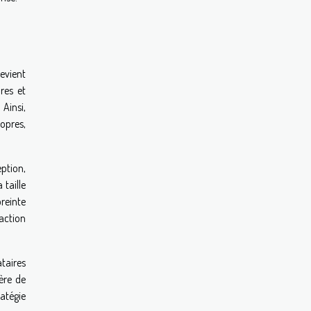
evient
res et
Ainsi,
opres,
ption,
 taille
reinte
'action
taires
ère de
atégie