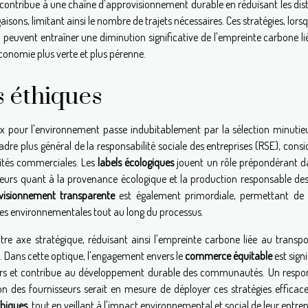
ison contribue à une chaîne d'approvisionnement durable en réduisant les di
ons, limitant ainsi le nombre de trajets nécessaires. Ces stratégies, lorsq
 peuvent entraîner une diminution significative de l'empreinte carbone li
onomie plus verte et plus pérenne.
s éthiques
x pour l'environnement passe indubitablement par la sélection minutie
adre plus général de la responsabilité sociale des entreprises (RSE), cons
vités commerciales. Les
labels écologiques
jouent un rôle prépondérant d
urs quant à la provenance écologique et la production responsable des
visionnement transparente
est également primordiale, permettant de 
rmes environnementales tout au long du processus.
re axe stratégique, réduisant ainsi l'empreinte carbone liée au transpo
. Dans cette optique, l'engagement envers le
commerce équitable
est signi
eurs et contribue au développement durable des communautés. Un respo
on des fournisseurs serait en mesure de déployer ces stratégies efficac
thiques
, tout en veillant à l'impact environnemental et social de leur entrep