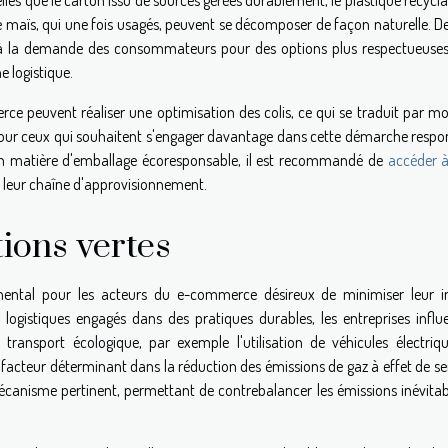
 telles que le carton issu de sources gérées durablement, le plastique recycl
aïs, qui une fois usagés, peuvent se décomposer de façon naturelle. De 
 à la demande des consommateurs pour des options plus respectueuses
e logistique.
rce peuvent réaliser une optimisation des colis, ce qui se traduit par m
 Pour ceux qui souhaitent s'engager davantage dans cette démarche respo
s en matière d'emballage écoresponsable, il est recommandé de
accéder à
er leur chaîne d'approvisionnement.
tions vertes
amental pour les acteurs du e-commerce désireux de minimiser leur 
logistiques engagés dans des pratiques durables, les entreprises influ
ransport écologique, par exemple l'utilisation de véhicules électriq
 facteur déterminant dans la réduction des émissions de gaz à effet de se
nisme pertinent, permettant de contrebalancer les émissions inévitab