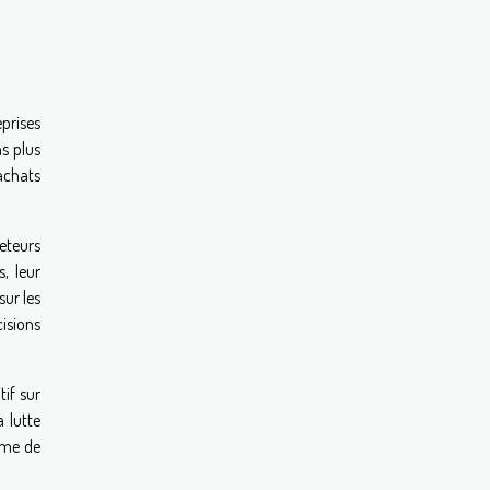
eprises
s plus
achats
heteurs
s, leur
sur les
cisions
if sur
a lutte
tème de