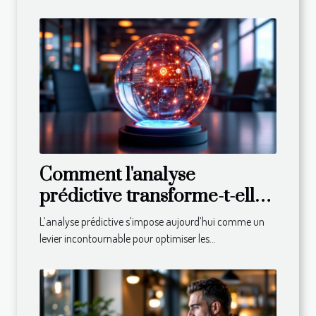
Comment l'analyse
prédictive transforme-t-elle
les décisions commerciales ?
L’analyse prédictive s’impose aujourd’hui comme un
levier incontournable pour optimiser les...