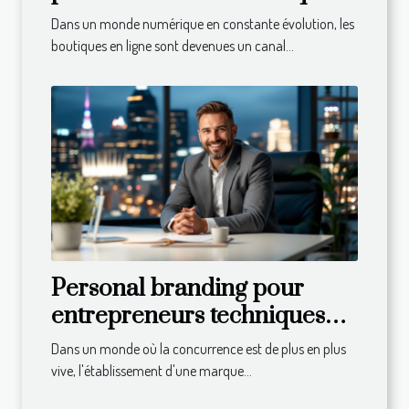
en ligne avec des CMS
Dans un monde numérique en constante évolution, les
spécialisés
boutiques en ligne sont devenues un canal...
Personal branding pour
entrepreneurs techniques
pour établir une marque
Dans un monde où la concurrence est de plus en plus
personnelle puissante
vive, l'établissement d'une marque...