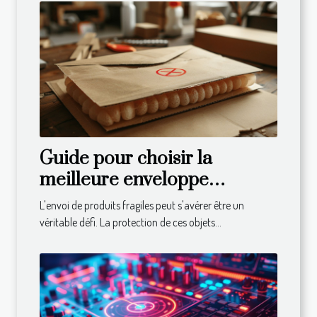
Guide pour choisir la
meilleure enveloppe
cartonnée pour vos envois
L'envoi de produits fragiles peut s'avérer être un
fragiles
véritable défi. La protection de ces objets...