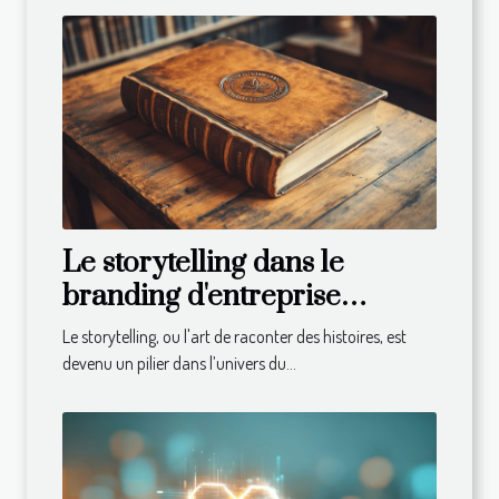
Le storytelling dans le
branding d'entreprise
comment raconter l'histoire
Le storytelling, ou l'art de raconter des histoires, est
de votre marque pour
devenu un pilier dans l’univers du...
fidéliser votre clientèle