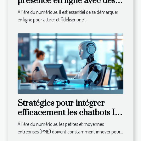
présence en ligne avec des
outils de publicité innovants
À l’ère du numérique, il est essentiel de se démarquer
?
en ligne pour attirer et fidéliser une...
Stratégies pour intégrer
efficacement les chatbots IA
dans les PME
À l'ère du numérique, les petites et moyennes
entreprises (PME) doivent constamment innover pour...