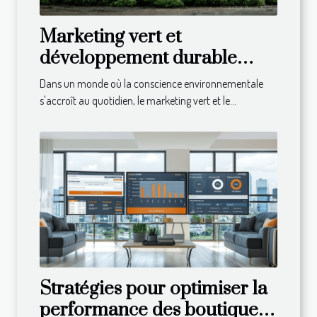
Marketing vert et
développement durable
comment les marques
Dans un monde où la conscience environnementale
réussissent avec une
s'accroît au quotidien, le marketing vert et le...
conscience écologique
Stratégies pour optimiser la
performance des boutiques