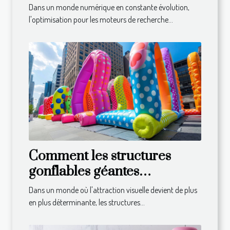
optimiser leur stratégie SEO
Dans un monde numérique en constante évolution,
l'optimisation pour les moteurs de recherche...
Comment les structures
gonflables géantes
transforment-elles la PLV
Dans un monde où l'attraction visuelle devient de plus
moderne ?
en plus déterminante, les structures...