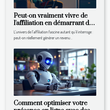
Peut-on vraiment vivre de
l'affiliation en démarrant de
zéro ?
L'univers de l'affiliation fascine autant qu'il interroge :
peut-on réellement générer un revenu...
Comment optimiser votre