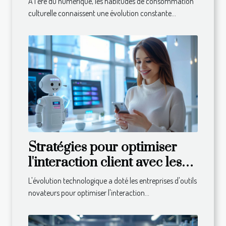
À l'ère du numérique, les habitudes de consommation
culturelle connaissent une évolution constante...
Stratégies pour optimiser
l'interaction client avec les
chatbots
L'évolution technologique a doté les entreprises d'outils
novateurs pour optimiser l'interaction...