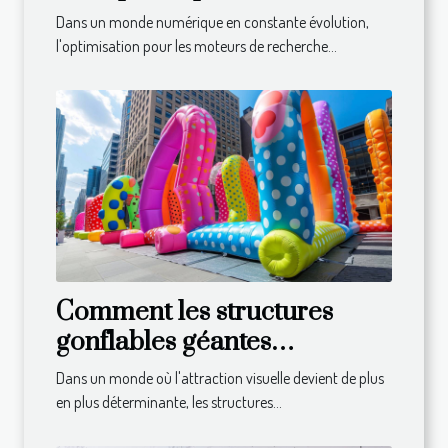
optimiser leur stratégie SEO
Dans un monde numérique en constante évolution,
l'optimisation pour les moteurs de recherche...
Comment les structures
gonflables géantes
transforment-elles la PLV
Dans un monde où l'attraction visuelle devient de plus
moderne ?
en plus déterminante, les structures...