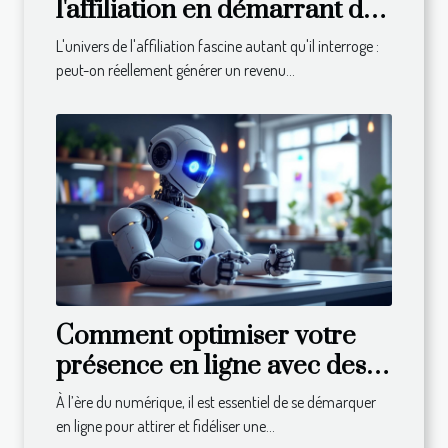
l'affiliation en démarrant de
zéro ?
L'univers de l'affiliation fascine autant qu'il interroge :
peut-on réellement générer un revenu...
Comment optimiser votre
présence en ligne avec des
outils de publicité innovants
À l’ère du numérique, il est essentiel de se démarquer
?
en ligne pour attirer et fidéliser une...