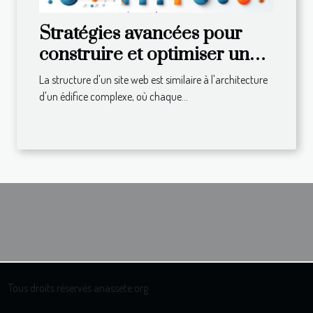
Stratégies avancées pour
construire et optimiser un
maillage interne efficace
La structure d'un site web est similaire à l'architecture
d'un édifice complexe, où chaque...
Tous droits réservés anassete.org