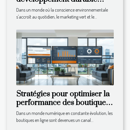
comment les marques
Dans un monde où la conscience environnementale
réussissent avec une
s'accroît au quotidien, le marketing vert et le...
conscience écologique
Stratégies pour optimiser la
performance des boutiques
en ligne avec des CMS
Dans un monde numérique en constante évolution, les
spécialisés
boutiques en ligne sont devenues un canal...