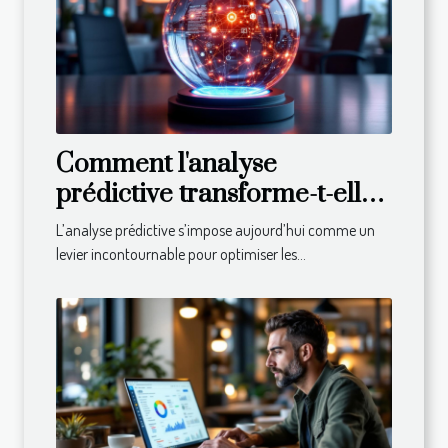
Comment l'analyse
prédictive transforme-t-elle
les décisions commerciales ?
L’analyse prédictive s’impose aujourd’hui comme un
levier incontournable pour optimiser les...