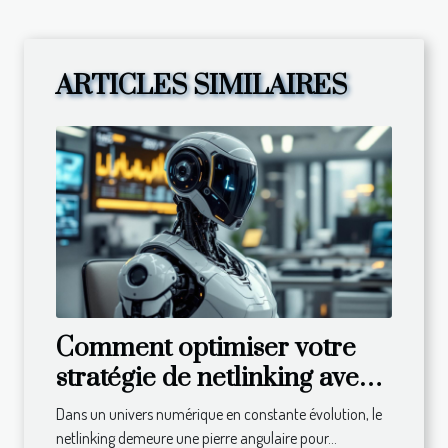
ARTICLES SIMILAIRES
Comment optimiser votre
stratégie de netlinking avec
les derniers outils ?
Dans un univers numérique en constante évolution, le
netlinking demeure une pierre angulaire pour...