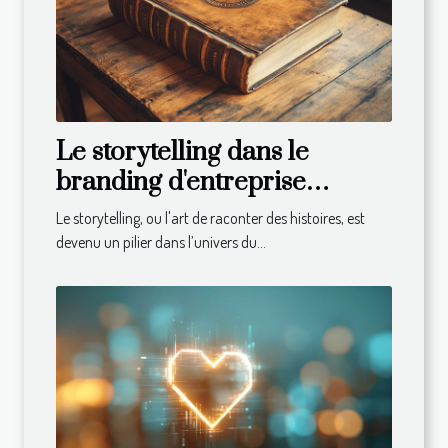
Le storytelling dans le
branding d'entreprise
comment raconter l'histoire
Le storytelling, ou l'art de raconter des histoires, est
de votre marque pour
devenu un pilier dans l’univers du...
fidéliser votre clientèle