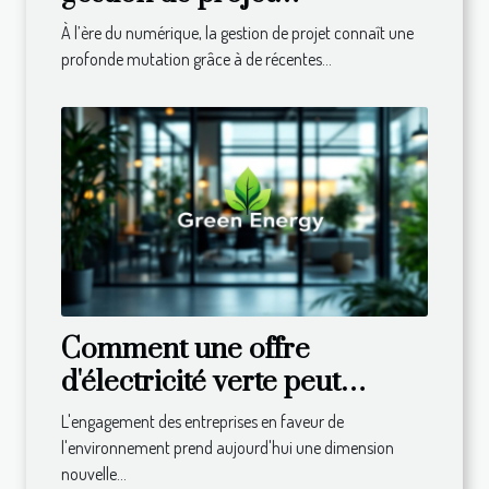
transforment-elles les
À l’ère du numérique, la gestion de projet connaît une
entreprises ?
profonde mutation grâce à de récentes...
Comment une offre
d'électricité verte peut
booster la satisfaction des
L'engagement des entreprises en faveur de
employés ?
l'environnement prend aujourd'hui une dimension
nouvelle...