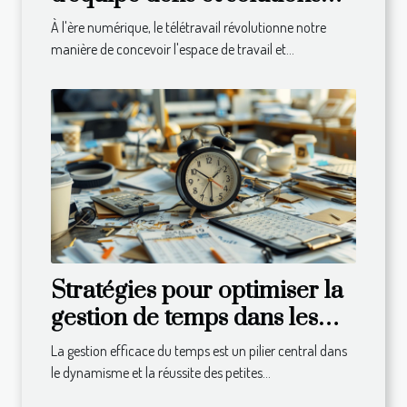
pour les managers à
À l'ère numérique, le télétravail révolutionne notre
distance
manière de concevoir l'espace de travail et...
Stratégies pour optimiser la
gestion de temps dans les
PME
La gestion efficace du temps est un pilier central dans
le dynamisme et la réussite des petites...