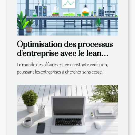
Optimisation des processus
d'entreprise avec le lean
management réduction des
Le monde des affaires est en constante évolution,
coûts et efficacité accrue
poussant les entreprises à chercher sans cesse...