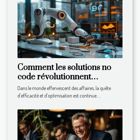
Comment les solutions no
code révolutionnent
l'automatisation des
Dans le monde effervescent des affaires, la quête
processus dans les petites et
d'efficacité et d'optimisation est continue....
moyennes entreprises