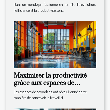
techniques modernes de
Dans un monde professionnel en perpétuelle évolution,
gestion du temps
l'efficience et la productivité sont...
Maximiser la productivité
grâce aux espaces de
coworking modernes
Les espaces de coworking ont révolutionné notre
manière de concevoir le travail et...