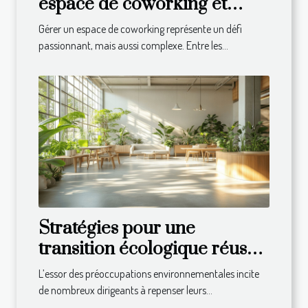
espace de coworking et
comment les surmonter
Gérer un espace de coworking représente un défi
passionnant, mais aussi complexe. Entre les...
Stratégies pour une
transition écologique réussie
dans votre entreprise
L’essor des préoccupations environnementales incite
de nombreux dirigeants à repenser leurs...