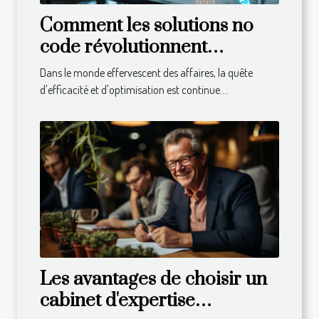
Comment les solutions no
code révolutionnent
l'automatisation des
Dans le monde effervescent des affaires, la quête
processus dans les petites et
d'efficacité et d'optimisation est continue....
moyennes entreprises
Les avantages de choisir un
cabinet d'expertise