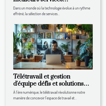
informatiques pour votre
Dans un monde où la technologie évolue à un rythme
entreprise
effréné, la sélection de services...
Télétravail et gestion
d'équipe défis et solutions
pour les managers à
À l'ère numérique, le télétravail révolutionne notre
distance
manière de concevoir l'espace de travail et...