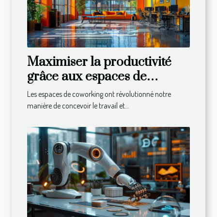
Maximiser la productivité
grâce aux espaces de
coworking modernes
Les espaces de coworking ont révolutionné notre
manière de concevoir le travail et...