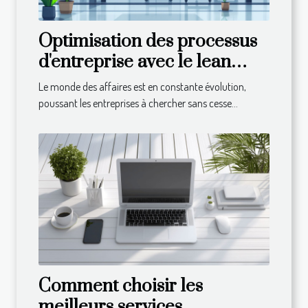
Optimisation des processus
d'entreprise avec le lean
management réduction des
Le monde des affaires est en constante évolution,
coûts et efficacité accrue
poussant les entreprises à chercher sans cesse...
Comment choisir les
meilleurs services