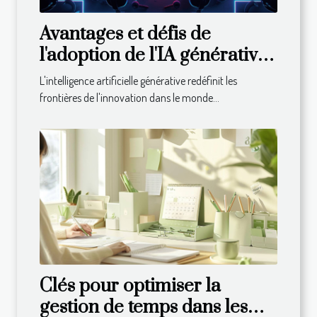
Avantages et défis de
l'adoption de l'IA générative
dans les entreprises
L'intelligence artificielle générative redéfinit les
frontières de l'innovation dans le monde...
Clés pour optimiser la
gestion de temps dans les