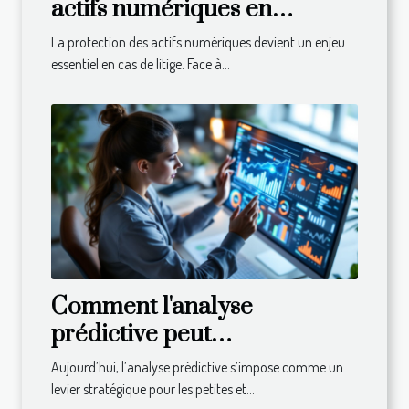
actifs numériques en
période de litige
La protection des actifs numériques devient un enjeu
essentiel en cas de litige. Face à...
Comment l'analyse
prédictive peut
révolutionner la gestion des
Aujourd’hui, l’analyse prédictive s’impose comme un
PME ?
levier stratégique pour les petites et...