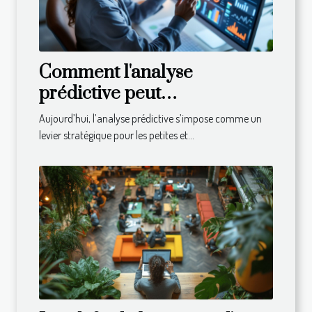
Comment l'analyse
prédictive peut
révolutionner la gestion des
Aujourd’hui, l’analyse prédictive s’impose comme un
PME ?
levier stratégique pour les petites et...