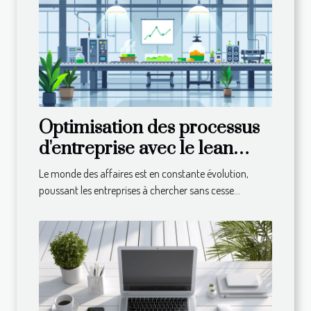
Optimisation des processus
d'entreprise avec le lean
management réduction des
Le monde des affaires est en constante évolution,
coûts et efficacité accrue
poussant les entreprises à chercher sans cesse...