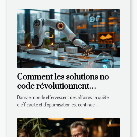
Comment les solutions no
code révolutionnent
l'automatisation des
Dans le monde effervescent des affaires, la quête
processus dans les petites et
d'efficacité et d'optimisation est continue....
moyennes entreprises