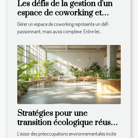
Les défis de la gestion d'un
espace de coworking et
comment les surmonter
Gérer un espace de coworking représente un défi
passionnant, mais aussi complexe. Entre les...
Stratégies pour une
transition écologique réussie
dans votre entreprise
L’essor des préoccupations environnementales incite