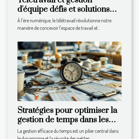
Télétravail et gestion
d'équipe défis et solutions
pour les managers à
À l'ère numérique, le télétravail révolutionne notre
distance
manière de concevoir l'espace de travail et...
Stratégies pour optimiser la
gestion de temps dans les
PME
La gestion efficace du temps est un pilier central dans
le dynamisme et la réussite des petites...