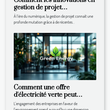
Comment les innovations en
gestion de projet
transforment-elles les
À l’ère du numérique, la gestion de projet connaît une
entreprises ?
profonde mutation grâce à de récentes...
Comment une offre
d'électricité verte peut
booster la satisfaction des
L'engagement des entreprises en faveur de
employés ?
l'environnement prend aujourd'hui une dimension