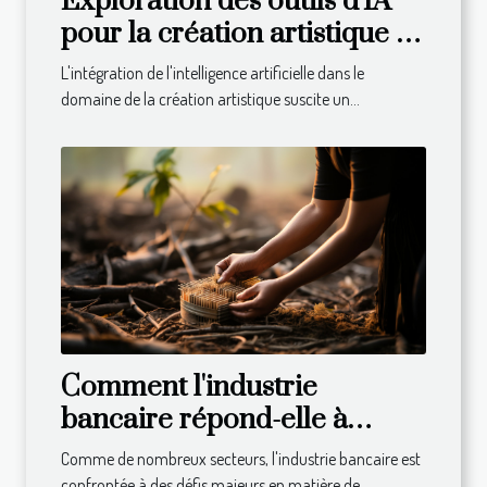
Exploration des outils d'IA
pour la création artistique :
avantages et limites
L'intégration de l'intelligence artificielle dans le
domaine de la création artistique suscite un...
Comment l'industrie
bancaire répond-elle à
l'appel du développement
Comme de nombreux secteurs, l'industrie bancaire est
durable ?
confrontée à des défis majeurs en matière de...