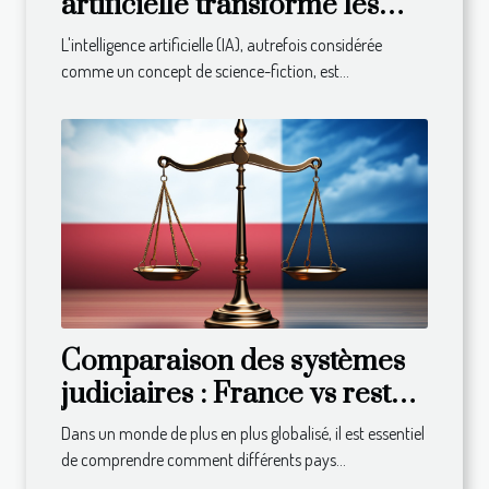
artificielle transforme les
entreprises
L'intelligence artificielle (IA), autrefois considérée
comme un concept de science-fiction, est...
Comparaison des systèmes
judiciaires : France vs reste
du monde
Dans un monde de plus en plus globalisé, il est essentiel
de comprendre comment différents pays...