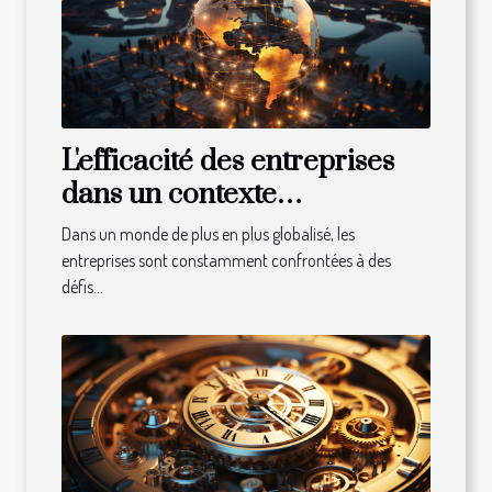
L'efficacité des entreprises
dans un contexte
international : défis et
Dans un monde de plus en plus globalisé, les
solutions
entreprises sont constamment confrontées à des
défis...