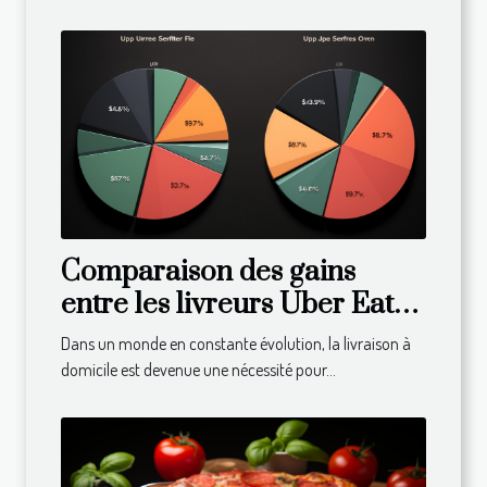
Comparaison des gains
entre les livreurs Uber Eats
dans différents pays
Dans un monde en constante évolution, la livraison à
domicile est devenue une nécessité pour...