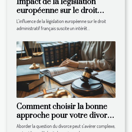
Impact de la législation
européenne sur le droit
administratif français
L'influence de la législation européenne sur le droit
administratif français suscite un intérêt...
Comment choisir la bonne
approche pour votre divorce
en droit suisse
Aborder la question du divorce peut s'avérer complexe,