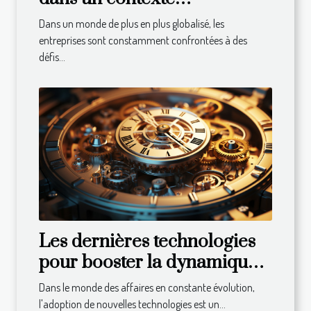
international : défis et
Dans un monde de plus en plus globalisé, les
solutions
entreprises sont constamment confrontées à des
défis...
Les dernières technologies
pour booster la dynamique
de votre entreprise
Dans le monde des affaires en constante évolution,
l'adoption de nouvelles technologies est un...