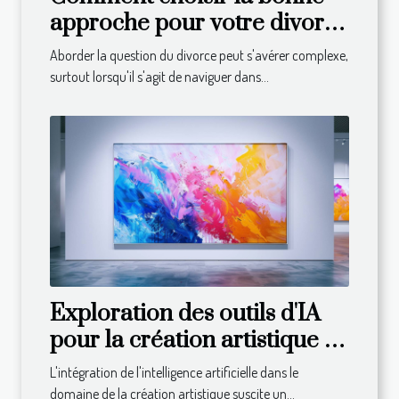
approche pour votre divorce
en droit suisse
Aborder la question du divorce peut s'avérer complexe,
surtout lorsqu'il s'agit de naviguer dans...
Exploration des outils d'IA
pour la création artistique :
avantages et limites
L'intégration de l'intelligence artificielle dans le
domaine de la création artistique suscite un...