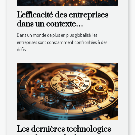
L'efficacité des entreprises
dans un contexte
international : défis et
Dans un monde de plus en plus globalisé, les
solutions
entreprises sont constamment confrontées à des
défis...
Les dernières technologies