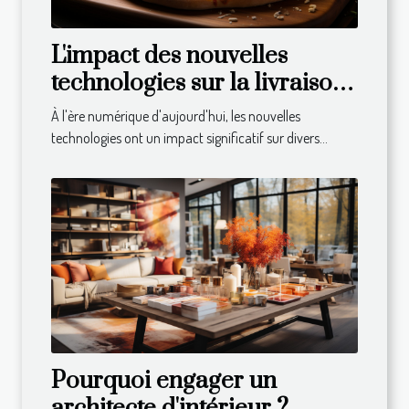
L'impact des nouvelles
technologies sur la livraison
de repas à domicile
À l'ère numérique d'aujourd'hui, les nouvelles
technologies ont un impact significatif sur divers...
Pourquoi engager un
architecte d'intérieur ?