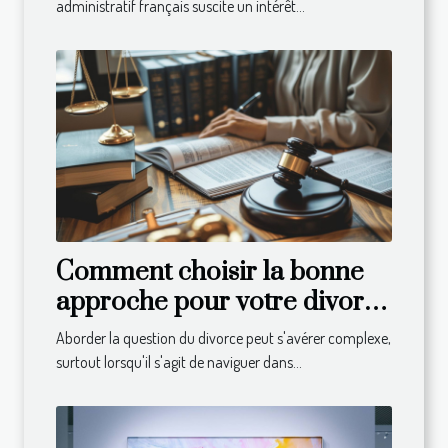
administratif français suscite un intérêt...
Comment choisir la bonne
approche pour votre divorce
en droit suisse
Aborder la question du divorce peut s'avérer complexe,
surtout lorsqu'il s'agit de naviguer dans...