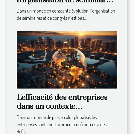
l'organisation de séminaires
et congrès
Dans un monde en constante évolution, l'organisation
de séminaires et de congrès n'est pas...
L'efficacité des entreprises
dans un contexte
international : défis et
Dans un monde de plus en plus globalisé, les
solutions
entreprises sont constamment confrontées à des
défis...