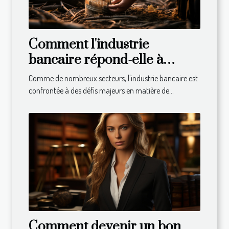
Comment l'industrie
bancaire répond-elle à
l'appel du développement
Comme de nombreux secteurs, l'industrie bancaire est
durable ?
confrontée à des défis majeurs en matière de...
Comment devenir un bon