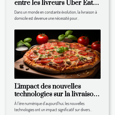
entre les livreurs Uber Eats
dans différents pays
Dans un monde en constante évolution, la livraison à
domicile est devenue une nécessité pour...
L'impact des nouvelles
technologies sur la livraison
de repas à domicile
À l'ère numérique d'aujourd'hui, les nouvelles
technologies ont un impact significatif sur divers...