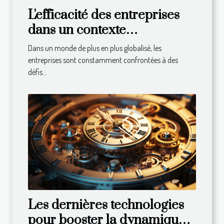
L'efficacité des entreprises
dans un contexte
international : défis et
Dans un monde de plus en plus globalisé, les
solutions
entreprises sont constamment confrontées à des
défis...
Les dernières technologies
pour booster la dynamique