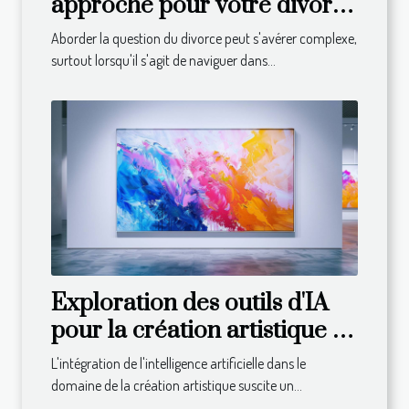
approche pour votre divorce
en droit suisse
Aborder la question du divorce peut s'avérer complexe,
surtout lorsqu'il s'agit de naviguer dans...
Exploration des outils d'IA
pour la création artistique :
avantages et limites
L'intégration de l'intelligence artificielle dans le
domaine de la création artistique suscite un...