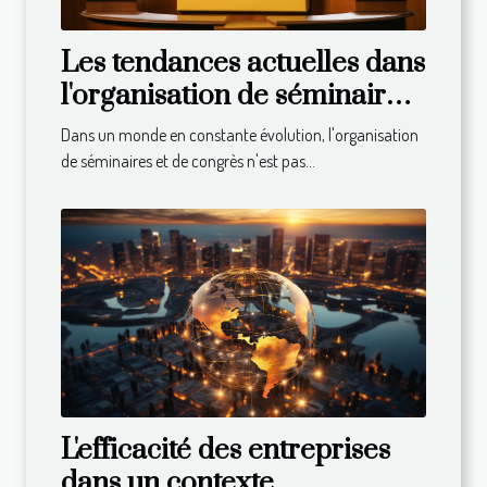
Les tendances actuelles dans
l'organisation de séminaires
et congrès
Dans un monde en constante évolution, l'organisation
de séminaires et de congrès n'est pas...
L'efficacité des entreprises
dans un contexte