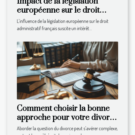
Impact de la législation
européenne sur le droit
administratif français
L'influence de la législation européenne sur le droit
administratif français suscite un intérêt...
Comment choisir la bonne
approche pour votre divorce
en droit suisse
Aborder la question du divorce peut s'avérer complexe,