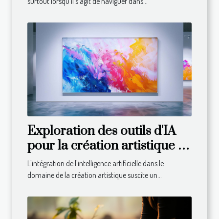
surtout lorsqu'il s'agit de naviguer dans...
Exploration des outils d'IA
pour la création artistique :
avantages et limites
L'intégration de l'intelligence artificielle dans le
domaine de la création artistique suscite un...