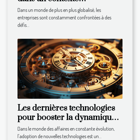
international : défis et
Dans un monde de plus en plus globalisé, les
solutions
entreprises sont constamment confrontées à des
défis...
Les dernières technologies
pour booster la dynamique
de votre entreprise
Dans le monde des affaires en constante évolution,
l'adoption de nouvelles technologies est un...