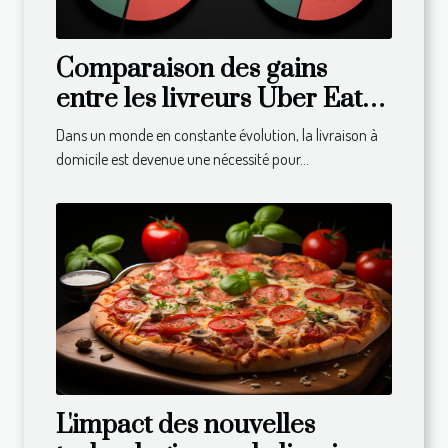
Comparaison des gains
entre les livreurs Uber Eats
dans différents pays
Dans un monde en constante évolution, la livraison à
domicile est devenue une nécessité pour...
L'impact des nouvelles