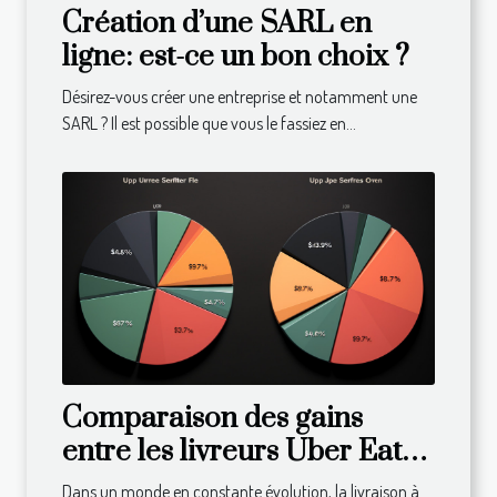
Création d’une SARL en
ligne: est-ce un bon choix ?
Désirez-vous créer une entreprise et notamment une
SARL ? Il est possible que vous le fassiez en...
Comparaison des gains
entre les livreurs Uber Eats
dans différents pays
Dans un monde en constante évolution, la livraison à