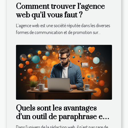
Comment trouver l’agence
web qu’il vous faut ?
L’agence web est une société réputée dans les diverses
formes de communication et de promotion sur...
Quels sont les avantages
d’un outil de paraphrase en
ligne ?
Dans l’univers de la rédaction web, il n’est pas rare de