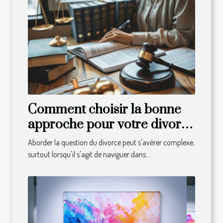
Comment choisir la bonne
approche pour votre divorce
en droit suisse
Aborder la question du divorce peut s'avérer complexe,
surtout lorsqu'il s'agit de naviguer dans...