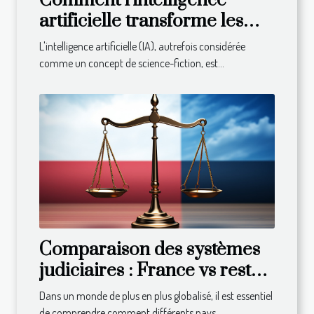
Comment l'intelligence
artificielle transforme les
entreprises
L'intelligence artificielle (IA), autrefois considérée
comme un concept de science-fiction, est...
Comparaison des systèmes
judiciaires : France vs reste
du monde
Dans un monde de plus en plus globalisé, il est essentiel
de comprendre comment différents pays...