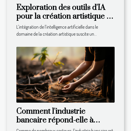
Exploration des outils d'IA
pour la création artistique :
avantages et limites
L'intégration de l'intelligence artificielle dans le
domaine de la création artistique suscite un...
Comment l'industrie
bancaire répond-elle à
l'appel du développement
Comme de nombreux secteurs, l'industrie bancaire est