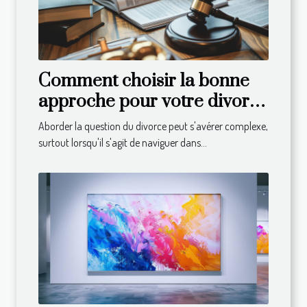
Comment choisir la bonne
approche pour votre divorce
en droit suisse
Aborder la question du divorce peut s'avérer complexe,
surtout lorsqu'il s'agit de naviguer dans...