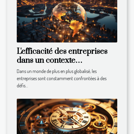
L'efficacité des entreprises
dans un contexte
international : défis et
Dans un monde de plus en plus globalisé, les
solutions
entreprises sont constamment confrontées à des
défis...