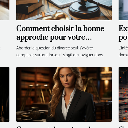
Comment choisir la bonne
Ex
approche pour votre
pou
divorce en droit suisse
av
t
Aborder la question du divorce peut s'avérer
L'inté
complexe, surtout lorsqu'il s'agit de naviguer dans...
domai