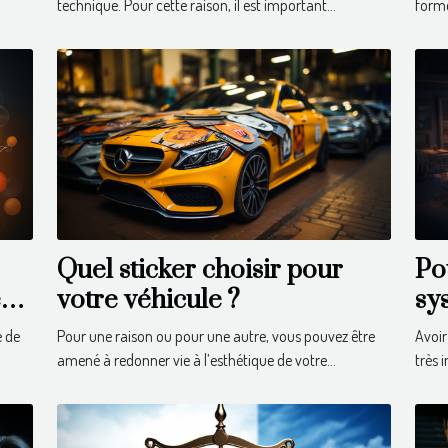
technique. Pour cette raison, il est important...
forme
Quel sticker choisir pour
Po
en
votre véhicule ?
sy
e de
Pour une raison ou pour une autre, vous pouvez être
Avoir
amené à redonner vie à l’esthétique de votre...
très 