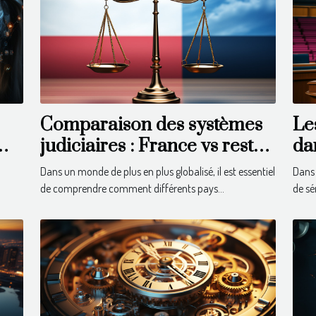
Comparaison des systèmes
Le
judiciaires : France vs reste
da
du monde
sé
Dans un monde de plus en plus globalisé, il est essentiel
Dans 
de comprendre comment différents pays...
de sé