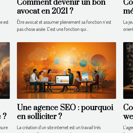
Comment devenir un bon
Co
avocat en 2021 ?
mé
e est
Être avocat et assumer pleinement sa fonction n’est
La je
pas chose aisée. C’est une fonction qui...
orien
Une agence SEO : pourquoi
Co
e ?
en solliciter ?
we
esure
La création d’un site internet est un travail très
L’age