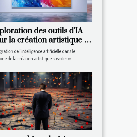
ploration des outils d'IA
r la création artistique :
antages et limites
gration de l'intelligence artificielle dans le
ne de la création artistique suscite un...