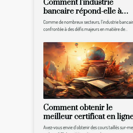
Comment l'industrie
bancaire répond-elle à
l'appel du développement
Comme de nombreux secteurs, l'industrie bancair
durable ?
confrontée à des défis majeurs en matière de...
Comment obtenir le
meilleur certificat en lign
Avez-vous envie d’obtenir des cours taillés sur-m