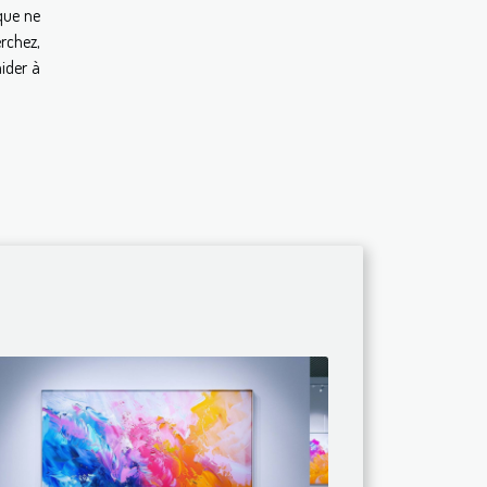
que ne
rchez,
aider à