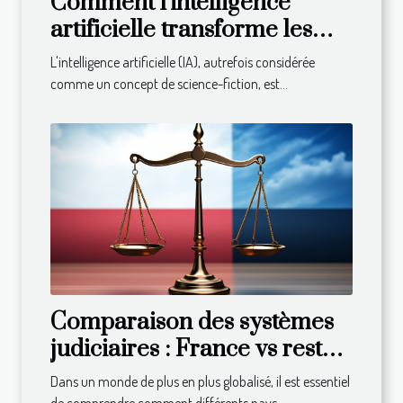
Comment l'intelligence
artificielle transforme les
entreprises
L'intelligence artificielle (IA), autrefois considérée
comme un concept de science-fiction, est...
Comparaison des systèmes
judiciaires : France vs reste
du monde
Dans un monde de plus en plus globalisé, il est essentiel