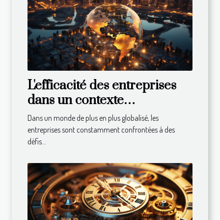
L'efficacité des entreprises
dans un contexte
international : défis et
Dans un monde de plus en plus globalisé, les
solutions
entreprises sont constamment confrontées à des
défis...