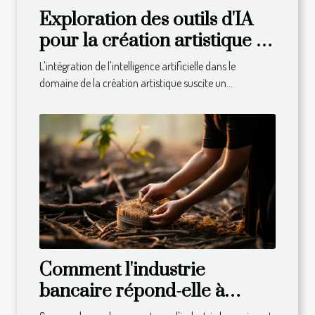
Exploration des outils d'IA
pour la création artistique :
avantages et limites
L'intégration de l'intelligence artificielle dans le
domaine de la création artistique suscite un...
Comment l'industrie
bancaire répond-elle à
l'appel du développement