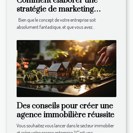
Comment élaborer une
stratégie de marketing
efficace pour développer
Bien que le concept de votre entreprise soit
son business ?
absolument fantastique, et que vous avez...
Des conseils pour créer une
agence immobilière réussite
Vous souhaitez vous lancer dans le secteur immobilier
et créer votre propre entreprise ? C'est une...