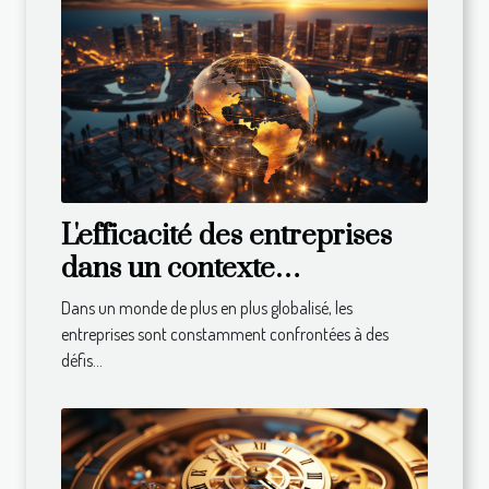
L'efficacité des entreprises
dans un contexte
international : défis et
Dans un monde de plus en plus globalisé, les
solutions
entreprises sont constamment confrontées à des
défis...