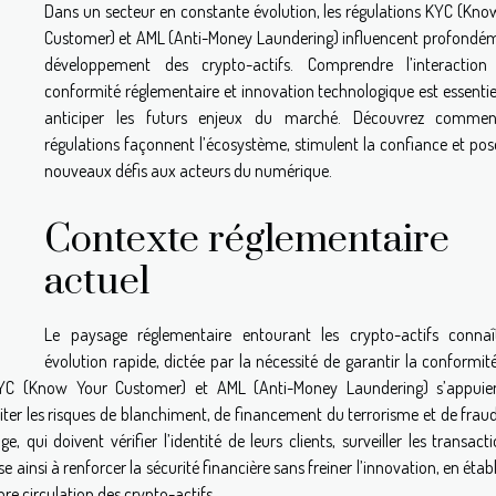
Dans un secteur en constante évolution, les régulations KYC (Kno
Customer) et AML (Anti-Money Laundering) influencent profondém
développement des crypto-actifs. Comprendre l’interaction
conformité réglementaire et innovation technologique est essentie
anticiper les futurs enjeux du marché. Découvrez commen
régulations façonnent l’écosystème, stimulent la confiance et pos
nouveaux défis aux acteurs du numérique.
Contexte réglementaire
actuel
Le paysage réglementaire entourant les crypto-actifs conna
évolution rapide, dictée par la nécessité de garantir la conformit
KYC (Know Your Customer) et AML (Anti-Money Laundering) s’appuie
imiter les risques de blanchiment, de financement du terrorisme et de frau
 qui doivent vérifier l’identité de leurs clients, surveiller les transact
e ainsi à renforcer la sécurité financière sans freiner l’innovation, en étab
ibre circulation des crypto-actifs.