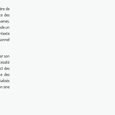
ère de
ce des
aines,
ande un
ntexte
sonnel
sir son
cessité
ct des
ce des
ialisés
on sine