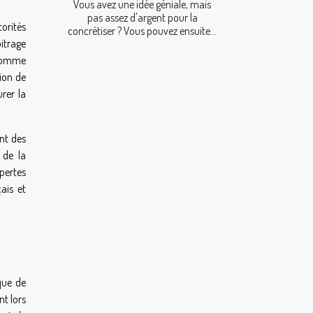
Vous avez une idée géniale, mais
pas assez d'argent pour la
orités
concrétiser ? Vous pouvez ensuite...
itrage
 comme
ion de
rer la
nt des
 de la
 pertes
ais et
que de
nt lors