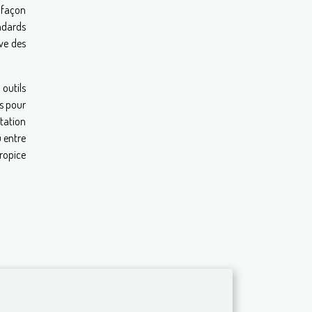
 façon
ndards
ve des
 outils
ns pour
ntation
u entre
propice