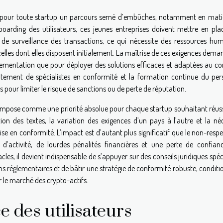
te pour toute startup un parcours semé d’embûches, notamment en mati
oarding des utilisateurs, ces jeunes entreprises doivent mettre en pla
 de surveillance des transactions, ce qui nécessite des ressources hum
elles dont elles disposent initialement. La maîtrise de ces exigences dem
églementation que pour déployer des solutions efficaces et adaptées au co
rutement de spécialistes en conformité et la formation continue du per
pour limiter le risque de sanctions ou de perte de réputation.
 s’impose comme une priorité absolue pour chaque startup souhaitant réus
tion des textes, la variation des exigences d’un pays à l’autre et la né
e en conformité. L’impact est d’autant plus significatif que le non-respe
d’activité, de lourdes pénalités financières et une perte de confian
cles, il devient indispensable de s’appuyer sur des conseils juridiques spéc
ons réglementaires et de bâtir une stratégie de conformité robuste, conditi
r le marché des crypto-actifs.
ce des utilisateurs