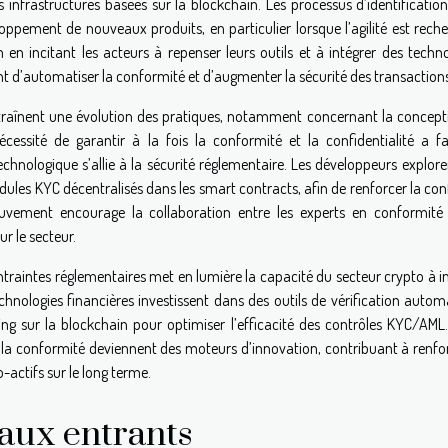
 infrastructures basées sur la blockchain. Les processus d’identificatio
eloppement de nouveaux produits, en particulier lorsque l’agilité est rech
n en incitant les acteurs à repenser leurs outils et à intégrer des techn
 d’automatiser la conformité et d’augmenter la sécurité des transactions
traînent une évolution des pratiques, notamment concernant la concept
écessité de garantir à la fois la conformité et la confidentialité a fa
echnologique s’allie à la sécurité réglementaire. Les développeurs explor
modules KYC décentralisés dans les smart contracts, afin de renforcer la co
ouvement encourage la collaboration entre les experts en conformité 
r le secteur.
traintes réglementaires met en lumière la capacité du secteur crypto à i
chnologies financières investissent dans des outils de vérification autom
earning sur la blockchain pour optimiser l’efficacité des contrôles KYC/AML
 la conformité deviennent des moteurs d’innovation, contribuant à renfor
-actifs sur le long terme.
aux entrants