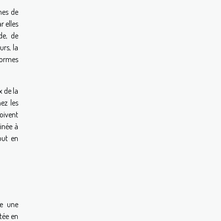
mes de
r elles
de, de
rs, la
eformes
x de la
ez les
oivent
inée à
out en
ce une
tée en