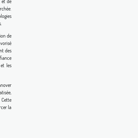
n et de
erchée.
ologies
.
ion de
vorisé
ent des
nfiance
et les
nnover
atisée,
. Cette
cer la