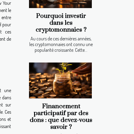
w Your
ent le
Pourquoi investir
 entre
dans les
l pour
cryptomonnaies ?
t ces
Au cours de ces dernières années,
ent de
les cryptomonnaies ont connu une
popularité croissante. Cette...
ît une
é dans
nt sur
Financement
de. Ces
participatif par des
ions et
dons : que devez-vous
savoir ?
lissant