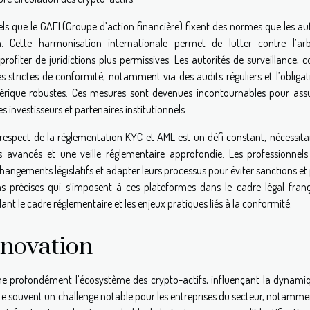
s que le GAFI (Groupe d’action financière) fixent des normes que les aut
n. Cette harmonisation internationale permet de lutter contre l’arb
profiter de juridictions plus permissives. Les autorités de surveillance,
 strictes de conformité, notamment via des audits réguliers et l’obligat
érique robustes. Ces mesures sont devenues incontournables pour assu
s investisseurs et partenaires institutionnels.
 respect de la réglementation KYC et AML est un défi constant, nécessita
 avancés et une veille réglementaire approfondie. Les professionnels
hangements législatifs et adapter leurs processus pour éviter sanctions et
ons précises qui s’imposent à ces plateformes dans le cadre légal franç
lant le cadre réglementaire et les enjeux pratiques liés à la conformité.
nnovation
e profondément l’écosystème des crypto-actifs, influençant la dynami
nte souvent un challenge notable pour les entreprises du secteur, notamme