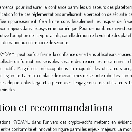
amental pour instaurer la confiance parmi les utilisateurs des platefor
cation forte, ces réglementations améliorent la perception de sécurité, ca
rifiée rigoureusement. Cela limite considérablement les risques de frau
njeux majeurs dans l’écosystème numérique. Pour de nombreux investisseu
otive l’adoption des crypto-actifs, car elle démontre la volonté des plat
s internationaux en matière de sécurité.
KYC/AML peut parfois freiner la confiance de certains utilisateurs soucieu
collecte d’informations sensibles suscite des réticences, notamment ch
o-actifs. Malgré ces préoccupations, la majorité des utilisateurs perç
e légitimité. La mise en place de mécanismes de sécurité robustes, comb
ne adoption plus large et à pérenniser l’engagement des utilisateurs, t
minelles.
ution et recommandations
ulations KYC/AML dans l’univers des crypto-actifs mettent en éviden
 entre conformité et innovation figure parmi les enjeux majeurs. La mon